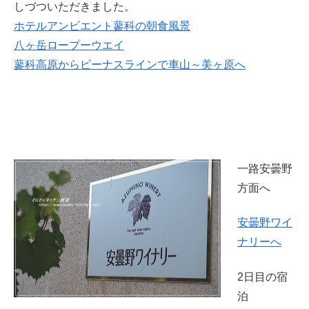
しづついただきました。
ホテルアンビエント蓼科の朝食風景
八ヶ岳ロープーウエイ
蓼科高原からビーナスラインで車山～美ヶ原へ
一路安曇野
方面へ
安曇野ワイ
ナリーへ
2日目の宿
泊