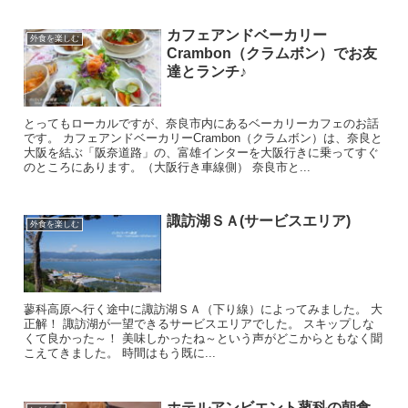
カフェアンドベーカリー
外食を楽しむ
Crambon（クラムボン）でお友
達とランチ♪
とってもローカルですが、奈良市内にあるベーカリーカフェのお話
です。 カフェアンドベーカリーCrambon（クラムボン）は、奈良と
大阪を結ぶ「阪奈道路」の、富雄インターを大阪行きに乗ってすぐ
のところにあります。（大阪行き車線側） 奈良市と...
諏訪湖ＳＡ(サービスエリア)
外食を楽しむ
蓼科高原へ行く途中に諏訪湖ＳＡ（下り線）によってみました。 大
正解！ 諏訪湖が一望できるサービスエリアでした。 スキップしな
くて良かった～！ 美味しかったね～という声がどこからともなく聞
こえてきました。 時間はもう既に...
ホテルアンビエント蓼科の朝食