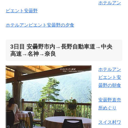
ホテルアン
ビエント安曇野
ホテルアンビエント安曇野の夕食
3日目 安曇野市内→長野自動車道→中央
高速→名神→奈良
ホテルアン
ビエント安
曇野の朝食
安曇野直売
所めぐり
スイス村ワ