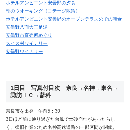
ホテルアンビエント安曇野の夕食
朝のウオーキング（コテージ散策）
ホテルアンビエント安曇野のオープンテラスのでの朝食
安曇野八面大王足湯
安曇野市直売所めぐり
スイス村ワイナリー
安曇野ワイナリー
1日目 写真付目次 奈良→名神→東名→
諏訪ＩＣ→蓼科
奈良市を出発 午前5：30
3日ほど前に通り過ぎた台風で土砂崩れがあったらし
く、復旧作業のため名神高速道路の一部区間が閉鎖。