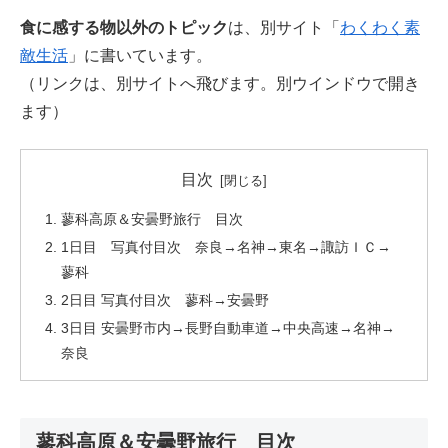
食に感する物以外のトピック
は、別サイト「
わくわく素
敵生活
」に書いています。
（リンクは、別サイトへ飛びます。別ウインドウで開き
ます）
目次
蓼科高原＆安曇野旅行 目次
1日目 写真付目次 奈良→名神→東名→諏訪ＩＣ→
蓼科
2日目 写真付目次 蓼科→安曇野
3日目 安曇野市内→長野自動車道→中央高速→名神→
奈良
蓼科高原＆安曇野旅行 目次