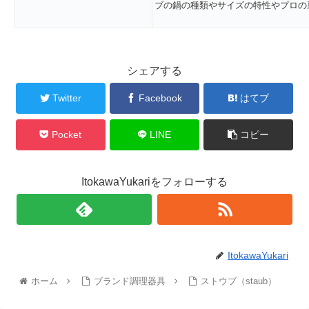
ブの鍋の種類やサイズの特性やプロの
シェアする
Twitter
Facebook
はてブ
Pocket
LINE
コピー
ItokawaYukariをフォローする
ItokawaYukari
ホーム
ブランド調理器具
ストウブ（staub）