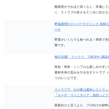
難易度がそれほど高くなく、常備して
く、ストウブの良さを十二分に生かさ
野菜調理のスーパーテクニック 若林三
ーナ
野菜がいくらでも食べれる！簡単で失
冊です。
毎日活躍!「ストウブ」で和洋中 (講談
時短・簡単・シンプルな親しみやすい
素材本来の旨みを引き出すストウブ（s
リのレシピです。
ストウブで、わが家は週末レストラン
『カーザ・ヴィニタリア』原田シェフ
家庭向けと言うより、プロ向けの材料