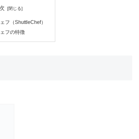
次
（ShuttleChef）
ェフの特徴
）