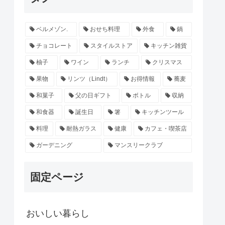
ベルメゾン.
おせち料理
外食
鍋
チョコレート
スタイルストア
キッチン雑貨
柚子
ワイン
ランチ
クリスマス
果物
リンツ（Lindt）
お得情報
蕎麦
和菓子
父の日ギフト
ボトル
収納
和食器
誕生日
箸
キッチンツール
料理
耐熱ガラス
健康
カフェ・喫茶店
ガーデニング
マンスリークラブ
固定ページ
おいしい暮らし