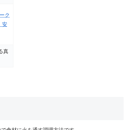
ーク
、安
る真
力で食材に火を通す調理方法です。