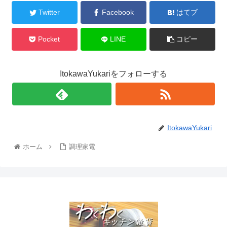
Twitter
Facebook
はてブ
Pocket
LINE
コピー
ItokawaYukariをフォローする
ItokawaYukari
ホーム
調理家電