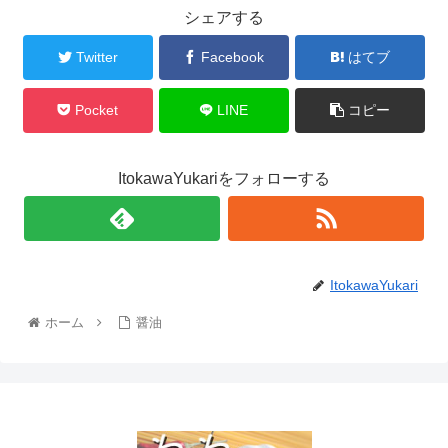
シェアする
Twitter
Facebook
はてブ
Pocket
LINE
コピー
ItokawaYukariをフォローする
ItokawaYukari
ホーム
醤油