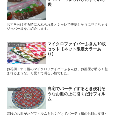
フェリシモ
袋
おすそ分けする時に入れられるオシャレで美味しそうに見えちゃう
ジッパー袋をご紹介します。
マイクロファイバーふきん10枚
キッチンお掃除
セット【ネット限定カラーあ
り】
お花柄・ナミ柄のマイクロファイバーふきんは、お部屋が明るく包
まれるような、可愛くて明るい柄でした。
自宅でパーティするとき便利そ
フェリシモ
うなお皿の上に引くだけフィル
ム
普段のお皿がただフィルムをおくだけでパーティ風のお皿に変身～