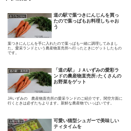
道の駅で葉つきにんじんを買っ
おうちごはん
たので葉っぱもお料理しちゃお
う
葉つきにんじんを手に入れたので葉っぱも一緒に調理してみまし
た。愛采ランドという農産物直売所へ行ったときにゲットしたもの
です。
「道の駅」ＪＡいずみの愛彩ラ
道の駅・直売所
ンドの農産物直売所♪たくさんの
お野菜をゲット
JAいずみの 農産物直売所の愛采ランドのご紹介です。関空方面に
行くときは必ずたちよります。新鮮な農産物でいっぱいです。
可愛い猫型シュガーで美味しい
お取り寄せ
ティタイムを