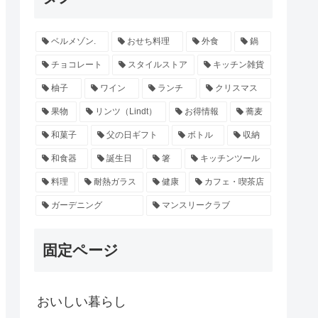
ベルメゾン.
おせち料理
外食
鍋
チョコレート
スタイルストア
キッチン雑貨
柚子
ワイン
ランチ
クリスマス
果物
リンツ（Lindt）
お得情報
蕎麦
和菓子
父の日ギフト
ボトル
収納
和食器
誕生日
箸
キッチンツール
料理
耐熱ガラス
健康
カフェ・喫茶店
ガーデニング
マンスリークラブ
固定ページ
おいしい暮らし