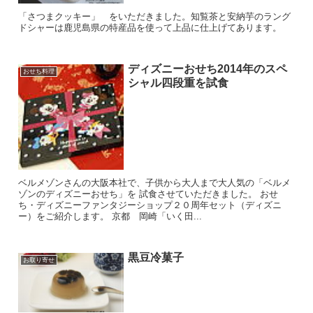
「さつまクッキー」 をいただきました。知覧茶と安納芋のラング
ドシャーは鹿児島県の特産品を使って上品に仕上げてあります。
ディズニーおせち2014年のスペ
おせち料理
シャル四段重を試食
ベルメゾンさんの大阪本社で、子供から大人まで大人気の「ベルメ
ゾンのディズニーおせち」を 試食させていただきました。 おせ
ち・ディズニーファンタジーショップ２０周年セット（ディズニ
ー）をご紹介します。 京都 岡崎「いく田...
黒豆冷菓子
お取り寄せ